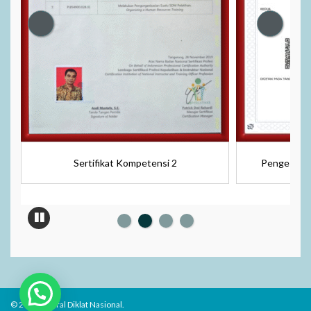
Sertifikat Kompetensi 2
Pengesahan
© 2026 Sentral Diklat Nasional.